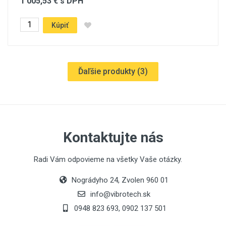
1 005,53 € s DPH
Kúpiť
Ďaľšie produkty (
3
)
Kontaktujte nás
Radi Vám odpovieme na všetky Vaše otázky.
Nográdyho 24, Zvolen 960 01
info@vibrotech.sk
0948 823 693, 0902 137 501