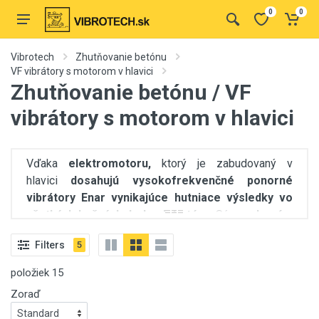
0
0
Vibrotech
Zhutňovanie betónu
VF vibrátory s motorom v hlavici
Zhutňovanie betónu / VF
vibrátory s motorom v hlavici
Vďaka
elektromotoru,
ktorý je zabudovaný v
hlavici
dosahujú vysokofrekvenčné ponorné
vibrátory Enar vynikajúce hutniace výsledky
vo
===
všetkých bežných druhoch betónu
. Sú
vyrobené z
kvalitných materiálov,
vďaka čomu sú odolné voči
Filters
5
poškodeniu a majú dlhú životnosť. Ich výhodou je
univerzálnosť a vysoký výkon, čím sú vhodné
na
položiek
15
zhutňovanie betónových zmesí na veľkých ale aj
Zoraď
menších stavbách
.