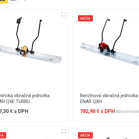
AKCIA
ktrická vibračná jednotka
Benzínová vibračná jednotka
AR QXE TURBO
ENAR QXH
7,30 € s DPH
782,90 € s DPH
824,10 € s D
IA
AKCIA