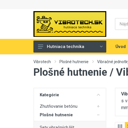
Úvod
Hutniaca technika
Zhutňovanie betónu
Vibrotech
Plošné hutnenie
Vibračné jednotk
Plošné hutnenie / Vi
Plošné hutnenie
Ručné hladenie
Strojové hladenie
Vib
Kategórie
s v
Hutnenie podložia
Zhutňovanie betónu
mm
Pílenie povrchov
Plošné hutnenie
Sety vibračných líšt