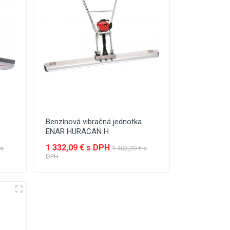
Benzínová vibračná jednotka
ENAR HURACAN H
1 332,09 € s DPH
 s
1 402,20 € s
DPH