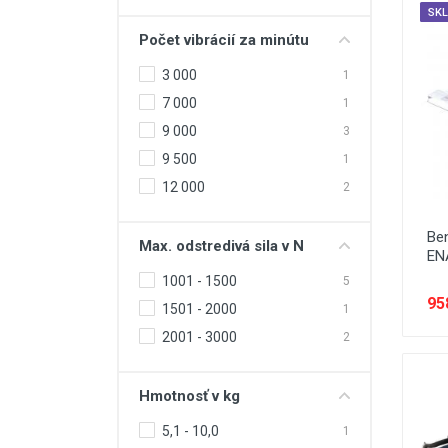
SK
Počet vibrácií za minútu
3 000
1
7 000
1
9 000
3
9 500
1
12 000
2
Ben
Max. odstredivá sila v N
EN
1001 - 1500
5
95
1501 - 2000
1
2001 - 3000
2
Hmotnosť v kg
5,1 - 10,0
1