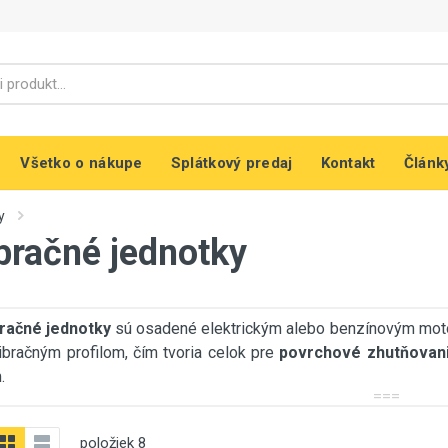
Všetko o nákupe
Splátkový predaj
Kontakt
Článk
y
bračné jednotky
račné jednotky
sú osadené elektrickým alebo benzínovým mot
ibračným profilom, čím tvoria celok pre
povrchové zhutňovan
.
===
položiek
8