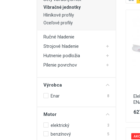
Vibračné jednotky
Hliníkové profily
Oceľové profily
Ručné hladenie
Strojové hladenie
Hutnenie podložia
Pílenie povrchov
Výrobca
Ele
Enar
8
EN
62
Motor
elektrický
3
benzínový
5
AKC