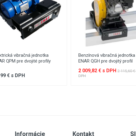
ktrická vibračná jednotka
Benzínová vibračná jednotka
R QPM pre dvojité profily
ENAR QGH pre dvojitý profil
2 009,82 € s DPH
2 115,60 €
599 € s DPH
DPH
Informácie
Kontakt
Sl