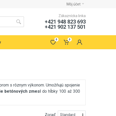
Môj účet
Zákaznícka linka
+421 948 823 693
+421 902 137 501
0
0
y
orom s rôznym výkonom. Umožňujú spojenie
ie betónových zmesí
do hĺbky 100 až 300
Zoraď