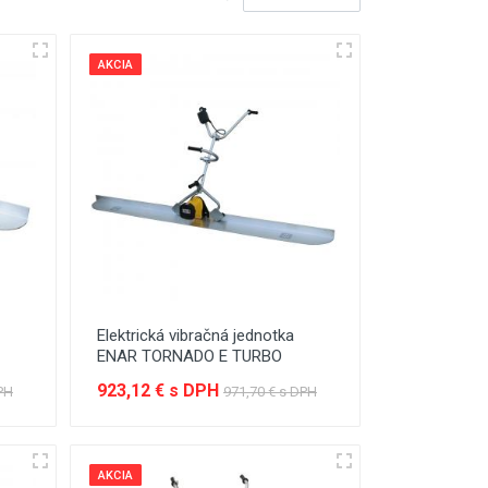
AKCIA
Elektrická vibračná jednotka
ENAR TORNADO E TURBO
923,12 € s DPH
PH
971,70 € s DPH
AKCIA