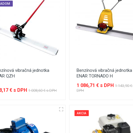
LADOM
zínová vibračná jednotka
Benzínová vibračná jednotka
AR QZH
ENAR TORNADO H
1 086,71 € s DPH
1 143,90 €
8,17 € s DPH
1 008,60 € s DPH
DPH
AKCIA