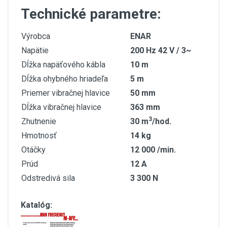
Technické parametre:
Výrobca
ENAR
Napätie
200 Hz 42 V / 3~
Dĺžka napäťového kábla
10 m
Dĺžka ohybného hriadeľa
5 m
Priemer vibračnej hlavice
50 mm
Dĺžka vibračnej hlavice
363 mm
3
Zhutnenie
30 m
/hod.
Hmotnosť
14 kg
Otáčky
12 000 /min.
Prúd
12 A
Odstredivá sila
3 300 N
Katalóg: