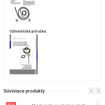
Užívateľská príručka:
Customer Reviews
Súvisiace produkty
(current)
1
1
2
3
AKCIA