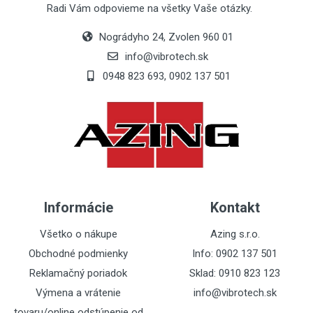
Radi Vám odpovieme na všetky Vaše otázky.
Nográdyho 24, Zvolen 960 01
info@vibrotech.sk
0948 823 693, 0902 137 501
Post Your Review
Informácie
Kontakt
Všetko o nákupe
Azing s.r.o.
Obchodné podmienky
Info: 0902 137 501
Reklamačný poriadok
Sklad: 0910 823 123
Výmena a vrátenie
info@vibrotech.sk
tovaru/online odstúpenie od