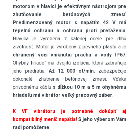
motorom v hlavici je efektívnym nástrojom pre
zhutňovanie betónových zmesí
.
Predimenzovaný motor s napätím 42 V má
tepelnú ochranu a ochranu proti preťaženiu
.
Hlavica je vyrobená z kalenej ocele pre dlhú
životnosť. Motor je vyrobený z pevného plastu a je
chránený voči vniknutiu prachu a vody IP67
.
Ohybný hriadeľ má dvojitú izoláciu, ktorá zabraňuje
jeho predratiu.
Až 12 000 ot/min.
zabezpečuje
dokonalé zhutnenie betónovej zmesi. Vďaka
prívodnému káblu
s dĺžkou 10 m a 5 m ohybnému
hriadeľu má vibrátor veľký pracovný záber
.
K VF vibrátoru je potrebné dokúpiť aj
kompatibilný menič napätia!
S jeho výberom Vám
radi pomôžeme.