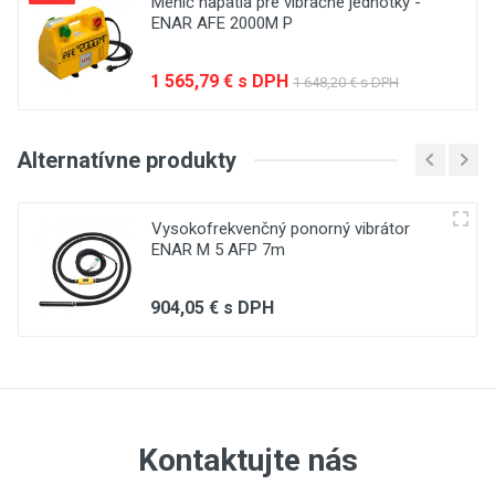
Menič napätia pre vibračné jednotky -
ENAR AFE 2000M P
Write A Review
1 565,79 € s DPH
1 648,20 € s DPH
Review Stars
Alternatívne produkty
Vysokofrekvenčný ponorný vibrátor
Your Name
ENAR M 5 AFP 7m
904,05 € s DPH
Email Address
Your Review
Kontaktujte nás