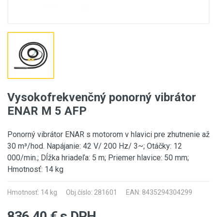
Vysokofrekvenčný ponorný vibrátor
ENAR M 5 AFP
Ponorný vibrátor ENAR s motorom v hlavici pre zhutnenie až
30 m³/hod. Napájanie: 42 V/ 200 Hz/ 3~; Otáčky: 12
000/min.; Dĺžka hriadeľa: 5 m; Priemer hlavice: 50 mm;
Hmotnosť: 14 kg
Hmotnosť: 14 kg
Obj.číslo: 281601
EAN: 8435294304299
836,40
€ s DPH