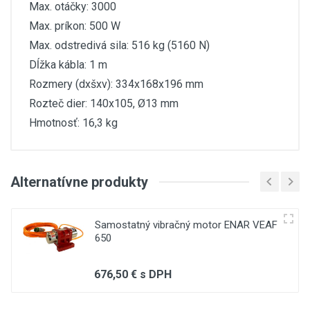
Max. otáčky: 3000
Max. príkon: 500 W
Max. odstredivá sila: 516 kg (5160 N)
Dĺžka kábla: 1 m
Rozmery (dxšxv): 334x168x196 mm
Rozteč dier: 140x105, Ø13 mm
Hmotnosť: 16,3 kg
Customer Reviews
Alternatívne produkty
(current)
1
1
2
3
Samostatný vibračný motor ENAR VEAF
650
Write A Review
676,50 € s DPH
externe-vibratory-en ar-vet-
vem-letak.pdf
Review Stars