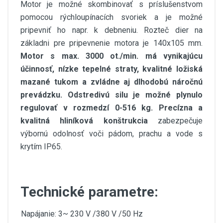
Motor je možné skombinovať s príslušenstvom
pomocou rýchloupínacích svoriek a je možné
pripevniť ho napr. k debneniu. Rozteč dier na
základni pre pripevnenie motora je 140x105 mm.
Motor s max. 3000 ot./min. má vynikajúcu
účinnosť, nízke tepelné straty, kvalitné ložiská
mazané tukom a zvládne aj dlhodobú náročnú
prevádzku.
Odstredivú silu je možné plynulo
regulovať v rozmedzí 0-516 kg. Precízna a
kvalitná hliníková konštrukcia
zabezpečuje
výbornú odolnosť voči pádom, prachu a vode s
krytím IP65.
Technické parametre:
Napájanie: 3~ 230 V /380 V /50 Hz