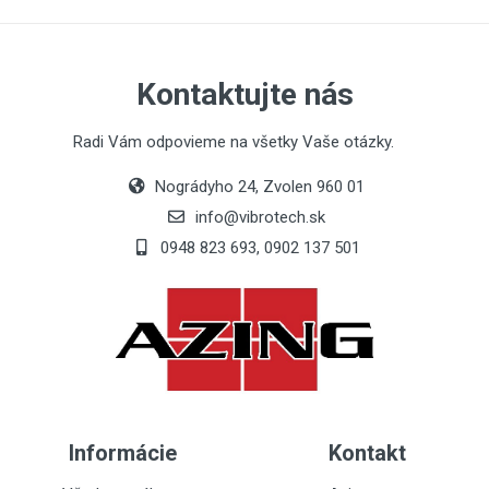
Kontaktujte nás
Your Name
externe-vibratory-en ar-vet-
vem-pouzivate lska-
Radi Vám odpovieme na všetky Vaše otázky.
prirucka.pdf
Email Address
Nográdyho 24, Zvolen 960 01
info@vibrotech.sk
0948 823 693, 0902 137 501
Your Review
Informácie
Kontakt
Post Your Review