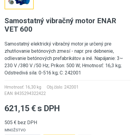
Samostatný vibračný motor ENAR
VET 600
Samostatný elektrický vibračný motor je určený pre
zhutňovanie betónových zmesí - napr. pre debnenie,
odlievanie betónových prefabrikátov a iné. Napájanie: 3~
230 V /380 V /50 Hz; Príkon: 500 W; Hmotnosť: 16,3 kg;
Odstredivá sila: 0-516 kg; C: 242001
Hmotnosť: 16,30 kg
Obj.číslo: 242001
EAN: 8435294322422
621,15
€ s DPH
505
€ bez DPH
MNOŽSTVO