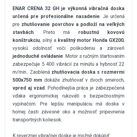
ENAR CRENA 32 GH je výkonná vibračná doska
určená pre profesionálne nasadenie
. Je určená
pre
zhutňovanie povrchov a podloží na veľkých
stavbách
. Preto má
robustnú kovovú
konštrukciu
, silný a
kvalitný motor Honda GX200
,
vysokú odolnosť voči poškodeniu a zároveň
jednoduché ovládanie
. Motor s ručným štartovaním
zabezpečuje 5 400 vibrácií za minútu a hybnosť 22
m/min.. Zaoblená
zhutňovacia doska s rozmermi
500x750 mm
dokáže zhutňovať v dvoch smeroch,
vpred aj vzad
. Pohodlnejšia práca je zabezpečená
vďaka ergonomickej rukoväti s bezpečnostným
vypínačom. Pre lepšiu manipuláciu má doska v
hornej časti závesné oko a možnosť pripevnenia
transportných koliesok.
K reverznej vibračnej doske je možné dokúpiť: