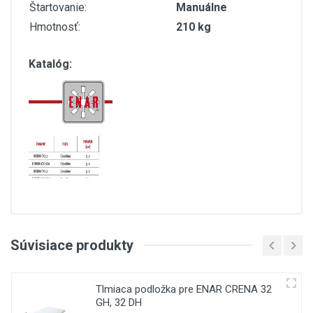
Štartovanie:
Manuálne
Hmotnosť:
210 kg
Katalóg:
Customer Reviews
Súvisiace produkty
(current)
1
1
2
3
Tlmiaca podložka pre ENAR CRENA 32
GH, 32 DH