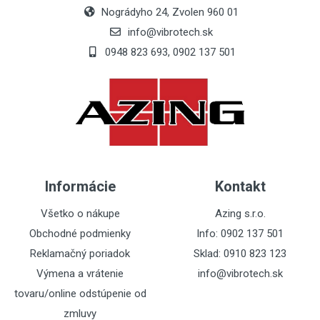
Nográdyho 24, Zvolen 960 01
info@vibrotech.sk
0948 823 693, 0902 137 501
Post Your Review
Informácie
Kontakt
Všetko o nákupe
Azing s.r.o.
Obchodné podmienky
Info: 0902 137 501
Reklamačný poriadok
Sklad: 0910 823 123
Výmena a vrátenie
info@vibrotech.sk
tovaru/online odstúpenie od
zmluvy