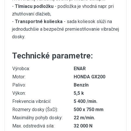
-
Tlmiacu
podložku
- podložka je vhodná napr. pri
zhutňovaní dlažieb,
-
Transportné kolieska
- sada koliesok slúži na
jednoduchšie a bezpečné premiestňovanie vibračnej
dosky.
Technické parametre:
Výrobca:
ENAR
Motor:
HONDA GX200
Palivo:
Benzín
Výkon:
5,5 k
Frekvencia vibrácií:
5 400 /min.
Rozmery dosky (ŠxD):
500 x 750 mm
Maximálny pohyb dosky:
22 m/min.
Max. odstredivá sila:
32 000 N