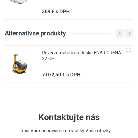
Write A Review
369 € s DPH
Review Stars
Alternatívne produkty
Reverzná vibračná doska ENAR CRENA
Your Name
32 GH
7 072,50 € s DPH
Email Address
Your Review
Kontaktujte nás
Radi Vám odpovieme na všetky Vaše otázky.