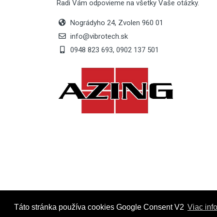
Radi Vám odpovieme na všetky Vaše otázky.
Nográdyho 24, Zvolen 960 01
info@vibrotech.sk
0948 823 693, 0902 137 501
Táto stránka používa cookies Google Consent V2
Viac inf
Powered by
ec2pro.eu