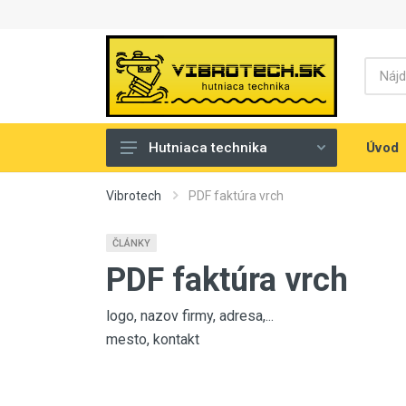
Úvod
Hutniaca technika
Zhutňovanie betónu
Vibrotech
PDF faktúra vrch
Plošné hutnenie
ČLÁNKY
Ručné hladenie
PDF faktúra vrch
Strojové hladenie
logo, nazov firmy, adresa,...
Hutnenie podložia
mesto, kontakt
Pílenie povrchov