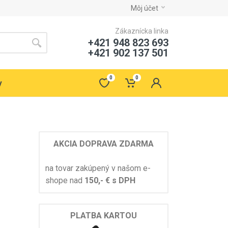
Môj účet
Zákaznícka linka
+421 948 823 693
+421 902 137 501
0
0
y
AKCIA DOPRAVA ZDARMA
na tovar zakúpený v našom e-
shope nad
150,- € s DPH
PLATBA KARTOU