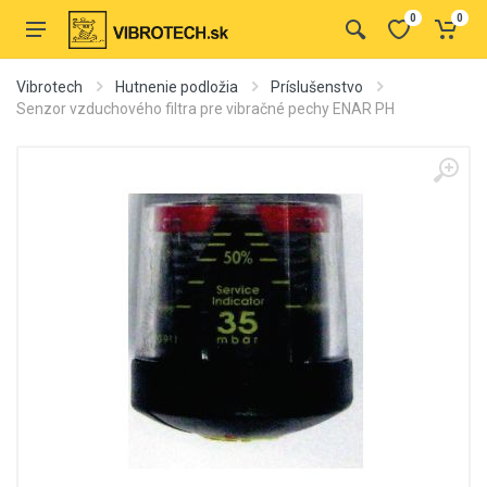
0
0
Vibrotech
Hutnenie podložia
Príslušenstvo
Senzor vzduchového filtra pre vibračné pechy ENAR PH