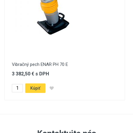
Your Name
Email Address
Your Review
Vibračný pech ENAR PH 70 E
3 382,50 € s DPH
Kúpiť
Post Your Review