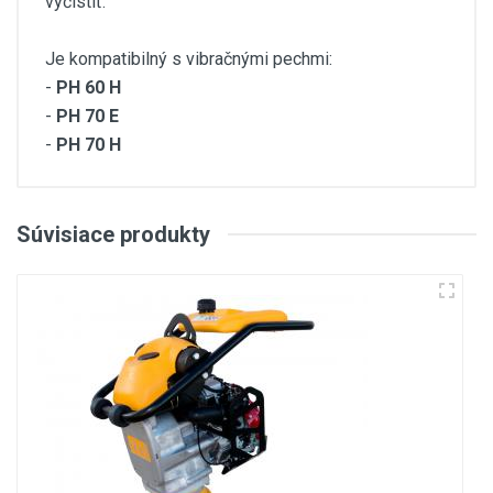
vyčistiť.
Je kompatibilný s vibračnými pechmi:
-
PH 60 H
-
PH 70 E
-
PH 70 H
Customer Reviews
Súvisiace produkty
(current)
1
1
2
3
Write A Review
Review Stars