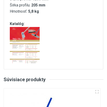
Šírka profilu:
205 mm
Hmotnosť:
5,8 kg
Katalóg:
Customer Reviews
Súvisiace produkty
(current)
1
1
2
3