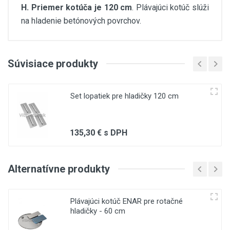
H. Priemer kotúča je 120 cm
. Plávajúci kotúč slúži
na hladenie betónových povrchov.
Customer Reviews
Súvisiace produkty
(current)
1
1
2
3
Set lopatiek pre hladičky 120 cm
Write A Review
135,30 € s DPH
Review Stars
Alternatívne produkty
Plávajúci kotúč ENAR pre rotačné
Your Name
hladičky - 60 cm