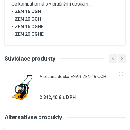
Je kompatibilná s vibračnými doskami:
-
ZEN 16 CGH
-
ZEN 20 CGH
-
ZEN 16 CGHE
-
ZEN 20 CGHE
Customer Reviews
Súvisiace produkty
(current)
1
1
2
3
Vibračná doska ENAR ZEN 16 CGH
Write A Review
2 312,40 € s DPH
Review Stars
Alternatívne produkty