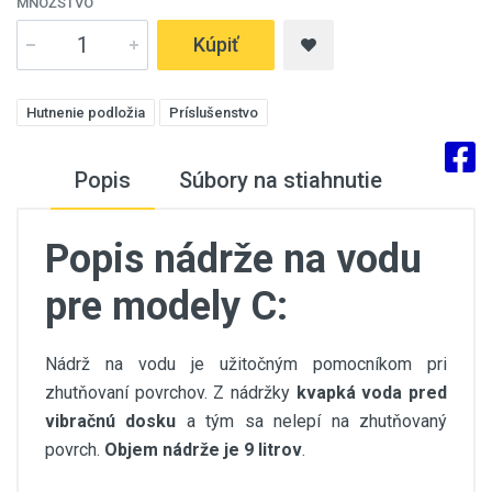
MNOŽSTVO
Kúpiť
Hutnenie podložia
Príslušenstvo
Popis
Súbory na stiahnutie
Popis nádrže na vodu
pre modely C:
Nádrž na vodu je užitočným pomocníkom pri
zhutňovaní povrchov. Z nádržky
kvapká voda pred
vibračnú dosku
a tým sa nelepí na zhutňovaný
povrch.
Objem nádrže je 9 litrov
.