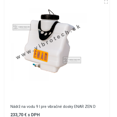
Your Name
Email Address
Your Review
Post Your Review
Nádrž na vodu 9 l pre vibračné dosky ENAR ZEN D
233,70 € s DPH